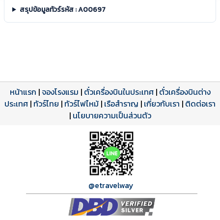
สรุปข้อมูลทัวร์รหัส : A00697
หน้าแรก
|
จองโรงแรม
|
ตั๋วเครื่องบินในประเทศ
|
ตั๋วเครื่องบินต่าง
ประเทศ
โปรแกรมทัวร์
รีวิวลูกค้าจริง
ใบอนุญาตนำเที่ยว
|
ทัวร์ไทย
|
ทัวร์ไฟไหม้
|
เรือสำราญ
|
เกี่ยวกับเรา
|
ติดต่อเรา
ดาวน์โหลด PDF
เปิดหน้าเต็ม
เปิดหน้าเต็ม
A00697 PDF
รีวิวจาก eTravelWay
เลขที่ 11/11450
|
นโยบายความเป็นส่วนตัว
กำลังโหลดโปรแกรม...
กำลังโหลดรีวิว...
กำลังโหลดใบอนุญาต...
@etravelway