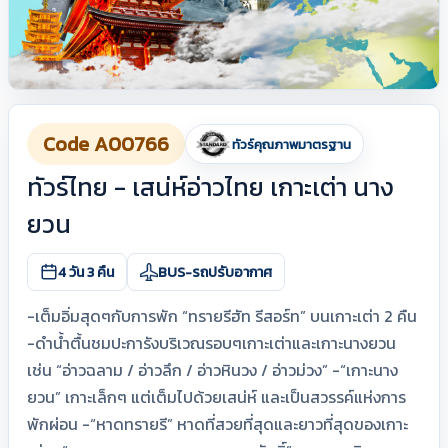
Code A00766
ทัวร์คุณภาพมาตรฐาน
ทัวร์ไทย - เสน่ห์อ่าวไทย เกาะเต่า นาง
ยวน
4 วัน 3 คืน
BUS-รถปรับอากาศ
-เต็มอิ่มสุดๆกับการพัก “ทรายรีฮัท รีสอร์ท” บนเกาะเต่า 2 คืน
-ดำน้ำตื้นชมปะการังบริเวณรอบๆเกาะเต่าและเกาะนางยวน
เช่น “อ่าวฉลาม / อ่าวลึก / อ่าวหินวง / อ่าวม่วง” -“เกาะนาง
ยวน” เกาะเล็กๆ แต่เต็มไปด้วยเสน่ห์ และเป็นสวรรค์แห่งการ
พักผ่อน -“หาดทรายรี” หาดที่สวยที่สุดและยาวที่สุดของเกาะ