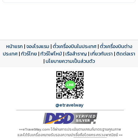
หน้าแรก
|
จองโรงแรม
|
ตั๋วเครื่องบินในประเทศ
|
ตั๋วเครื่องบินต่าง
ประเทศ
โปรแกรมทัวร์
รีวิวลูกค้าจริง
ใบอนุญาตนำเที่ยว
|
ทัวร์ไทย
|
ทัวร์ไฟไหม้
|
เรือสำราญ
|
เกี่ยวกับเรา
|
ติดต่อเรา
ดาวน์โหลด PDF
เปิดหน้าเต็ม
เปิดหน้าเต็ม
A00766 PDF
รีวิวจาก eTravelWay
เลขที่ 11/11450
|
นโยบายความเป็นส่วนตัว
กำลังโหลดโปรแกรม...
กำลังโหลดรีวิว...
กำลังโหลดใบอนุญาต...
@etravelway
==eTravelWay.com ได้ผ่านการประเมินตามเกณฑ์มาตรฐานคุณภาพ
และได้รับเครื่องหมายรับรองความน่าเชื่อถือโดยกระทรวงพาณิชย์ ==