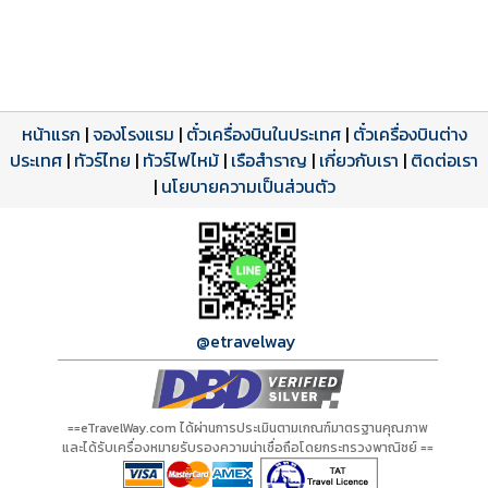
หน้าแรก
|
จองโรงแรม
|
ตั๋วเครื่องบินในประเทศ
|
ตั๋วเครื่องบินต่าง
ประเทศ
โปรแกรมทัวร์
รีวิวลูกค้าจริง
ใบอนุญาตนำเที่ยว
|
ทัวร์ไทย
|
ทัวร์ไฟไหม้
|
เรือสำราญ
|
เกี่ยวกับเรา
|
ติดต่อเรา
ดาวน์โหลด PDF
เปิดหน้าเต็ม
เปิดหน้าเต็ม
A00817 PDF
รีวิวจาก eTravelWay
เลขที่ 11/11450
|
นโยบายความเป็นส่วนตัว
กำลังโหลดโปรแกรม...
กำลังโหลดรีวิว...
กำลังโหลดใบอนุญาต...
@etravelway
==eTravelWay.com ได้ผ่านการประเมินตามเกณฑ์มาตรฐานคุณภาพ
และได้รับเครื่องหมายรับรองความน่าเชื่อถือโดยกระทรวงพาณิชย์ ==