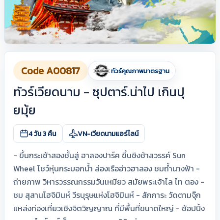
Code A00817
ทัวร์คุณภาพมาตรฐาน
ทัวร์เวียดนาม - ซุปตาร์.น่าไป เกินปุ
ยมุ้ย
4 วัน 3 คืน
VN-เวียดนามแอร์ไลน์
- ขึ้นกระเช้าสองชั้นสู่ ฮาลองปาร์ค ขึ้นชิงช้าสวรรค์ Sun
Wheel โชว์หุ่นกระบอกน้ำ ล่องเรืออ่าวฮาลอง ชมถ้ำนางฟ้า -
ถ่ายภาพ วิหารวรรณกรรมวันเหมียว สมัยพระเจ้าไล ไท ตอง -
ชม สุสานโฮจิมินห์ วีรบุรุษแห่งโฮจิมินห์ - สักการะ วัดตามจุ๊ก
แหล่งท่องเที่ยวเชิงจิตวิญญาณ ที่มีพื้นที่ขนาดใหญ่ - ช้อปปิ้ง