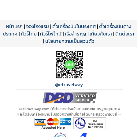
หน้าแรก
|
จองโรงแรม
|
ตั๋วเครื่องบินในประเทศ
|
ตั๋วเครื่องบินต่าง
ประเทศ
โปรแกรมทัวร์
รีวิวลูกค้าจริง
ใบอนุญาตนำเที่ยว
|
ทัวร์ไทย
|
ทัวร์ไฟไหม้
|
เรือสำราญ
|
เกี่ยวกับเรา
|
ติดต่อเรา
ดาวน์โหลด PDF
เปิดหน้าเต็ม
เปิดหน้าเต็ม
A00873 PDF
รีวิวจาก eTravelWay
เลขที่ 11/11450
|
นโยบายความเป็นส่วนตัว
กำลังโหลดโปรแกรม...
กำลังโหลดรีวิว...
กำลังโหลดใบอนุญาต...
@etravelway
==eTravelWay.com ได้ผ่านการประเมินตามเกณฑ์มาตรฐานคุณภาพ
และได้รับเครื่องหมายรับรองความน่าเชื่อถือโดยกระทรวงพาณิชย์ ==