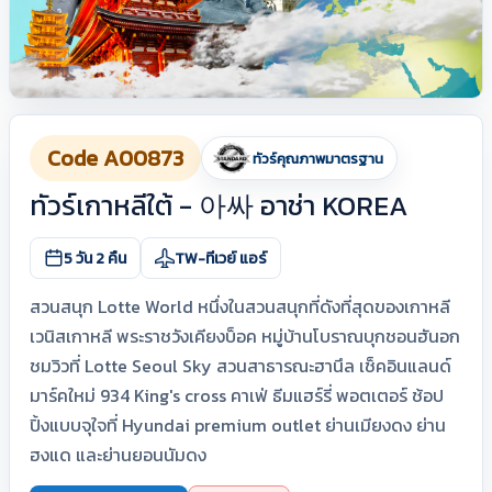
Code A00873
ทัวร์คุณภาพมาตรฐาน
ทัวร์เกาหลีใต้ - 아싸 อาช่า KOREA
5 วัน 2 คืน
TW-ทีเวย์ แอร์
สวนสนุก Lotte World หนึ่งในสวนสนุกที่ดังที่สุดของเกาหลี
เวนิสเกาหลี พระราชวังเคียงบ็อค หมู่บ้านโบราณบุกชอนฮันอก
ชมวิวที่ Lotte Seoul Sky สวนสาธารณะฮานึล เช็คอินแลนด์
มาร์คใหม่ 934 King's cross คาเฟ่ ธีมแฮร์รี่ พอตเตอร์ ช้อป
ปิ้งแบบจุใจที่ Hyundai premium outlet ย่านเมียงดง ย่าน
ฮงแด และย่านยอนนัมดง