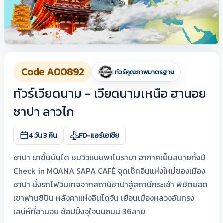
Code A00892
ทัวร์คุณภาพมาตรฐาน
ทัวร์เวียดนาม - เวียดนามเหนือ ฮานอย
ซาปา ลาวไก
4 วัน 3 คืน
FD-แอร์เอเชีย
ซาปา นาขั้นบันได ชมวิวแบบพาโนรามา อากาศเย็นสบายทั้งปี
Check in MOANA SAPA CAFÉ จุดเช็คอินแห่งใหม่ของเมือง
ซาปา นั่งรถไฟวินเทจจากสถานีซาปาสู่สถานีกระเช้า พิชิตยอด
เขาฟานซิปัน หลังคาแห่งอินโดจีน เยือนเมืองหลวงอันทรง
เสน่ห์ที่ฮานอย ช้อปปิ้งจุใจบนถนน 36สาย