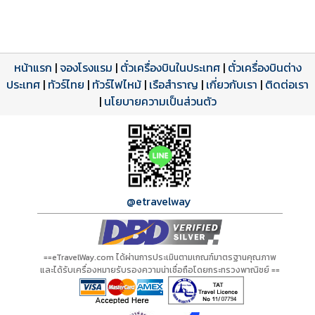
หน้าแรก
|
จองโรงแรม
|
ตั๋วเครื่องบินในประเทศ
|
ตั๋วเครื่องบินต่าง
ประเทศ
โปรแกรมทัวร์
รีวิวลูกค้าจริง
ใบอนุญาตนำเที่ยว
|
ทัวร์ไทย
|
ทัวร์ไฟไหม้
|
เรือสำราญ
|
เกี่ยวกับเรา
|
ติดต่อเรา
ดาวน์โหลด PDF
เปิดหน้าเต็ม
เปิดหน้าเต็ม
A00892 PDF
รีวิวจาก eTravelWay
เลขที่ 11/11450
|
นโยบายความเป็นส่วนตัว
กำลังโหลดโปรแกรม...
กำลังโหลดรีวิว...
กำลังโหลดใบอนุญาต...
@etravelway
==eTravelWay.com ได้ผ่านการประเมินตามเกณฑ์มาตรฐานคุณภาพ
และได้รับเครื่องหมายรับรองความน่าเชื่อถือโดยกระทรวงพาณิชย์ ==