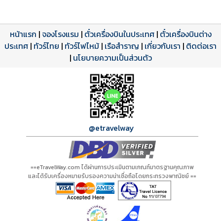
หน้าแรก
|
จองโรงแรม
|
ตั๋วเครื่องบินในประเทศ
|
ตั๋วเครื่องบินต่าง
ประเทศ
โปรแกรมทัวร์
รีวิวลูกค้าจริง
ใบอนุญาตนำเที่ยว
|
ทัวร์ไทย
|
ทัวร์ไฟไหม้
|
เรือสำราญ
|
เกี่ยวกับเรา
|
ติดต่อเรา
ดาวน์โหลด PDF
เปิดหน้าเต็ม
เปิดหน้าเต็ม
A00915 PDF
รีวิวจาก eTravelWay
เลขที่ 11/11450
|
นโยบายความเป็นส่วนตัว
กำลังโหลดโปรแกรม...
กำลังโหลดรีวิว...
กำลังโหลดใบอนุญาต...
@etravelway
==eTravelWay.com ได้ผ่านการประเมินตามเกณฑ์มาตรฐานคุณภาพ
และได้รับเครื่องหมายรับรองความน่าเชื่อถือโดยกระทรวงพาณิชย์ ==