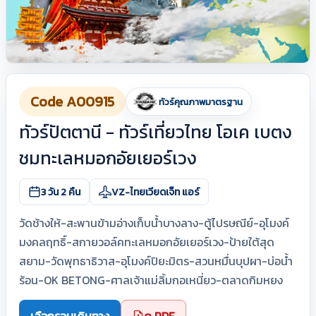
Code A00915
ทัวร์คุณภาพมาตรฐาน
ทัวร์ปัตตานี - ทัวร์เที่ยวไทย โอเค เบตง
ชมทะเลหมอกอัยเยอร์เวง
3 วัน 2 คืน
VZ-ไทยเวียดเจ็ท แอร์
วัดช้างให้-สะพานข้ามอ่างเก็บน้ำบางลาง-ตู้ไปรษณีย์-อุโมงค์
มงคลฤทธิ์-สกายวอล์คทะเลหมอกอัยเยอร์เวง-ป้ายใต้สุด
สยาม-วัดพุทธาธิวาส-อุโมงค์ปิยะมิตร-สวนหมื่นบุปผา-บ่อน้ำ
ร้อน-OK BETONG-ศาลเจ้าแม่ลิ้มกอเหนี่ยว-ตลาดกิมหยง