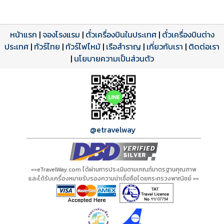
หน้าแรก
|
จองโรงแรม
|
ตั๋วเครื่องบินในประเทศ
|
ตั๋วเครื่องบินต่าง
ประเทศ
โปรแกรมทัวร์
รีวิวลูกค้าจริง
ใบอนุญาตนำเที่ยว
|
ทัวร์ไทย
|
ทัวร์ไฟไหม้
|
เรือสำราญ
|
เกี่ยวกับเรา
|
ติดต่อเรา
ดาวน์โหลด PDF
เปิดหน้าเต็ม
เปิดหน้าเต็ม
A00925 PDF
รีวิวจาก eTravelWay
เลขที่ 11/11450
|
นโยบายความเป็นส่วนตัว
กำลังโหลดโปรแกรม...
กำลังโหลดรีวิว...
กำลังโหลดใบอนุญาต...
@etravelway
==eTravelWay.com ได้ผ่านการประเมินตามเกณฑ์มาตรฐานคุณภาพ
และได้รับเครื่องหมายรับรองความน่าเชื่อถือโดยกระทรวงพาณิชย์ ==