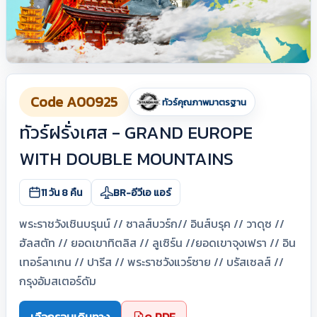
Code A00925
ทัวร์คุณภาพมาตรฐาน
ทัวร์ฝรั่งเศส - GRAND EUROPE
WITH DOUBLE MOUNTAINS
11 วัน 8 คืน
BR-อีวีเอ แอร์
พระราชวังเชินบรุนน์ // ซาลส์บวร์ก// อินส์บรุค // วาดุซ //
ฮัลสตัท // ยอดเขาทิตลิส // ลูเซิร์น //ยอดเขาจุงเฟรา // อิน
เทอร์ลาเกน // ปารีส // พระราชวังแวร์ซาย // บรัสเซลส์ //
กรุงอัมสเตอร์ดัม