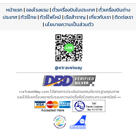
หน้าแรก
|
จองโรงแรม
|
ตั๋วเครื่องบินในประเทศ
|
ตั๋วเครื่องบินต่าง
ประเทศ
โปรแกรมทัวร์
รีวิวลูกค้าจริง
ใบอนุญาตนำเที่ยว
|
ทัวร์ไทย
|
ทัวร์ไฟไหม้
|
เรือสำราญ
|
เกี่ยวกับเรา
|
ติดต่อเรา
ดาวน์โหลด PDF
เปิดหน้าเต็ม
เปิดหน้าเต็ม
A01018 PDF
รีวิวจาก eTravelWay
เลขที่ 11/11450
|
นโยบายความเป็นส่วนตัว
กำลังโหลดโปรแกรม...
กำลังโหลดรีวิว...
กำลังโหลดใบอนุญาต...
@etravelway
==eTravelWay.com ได้ผ่านการประเมินตามเกณฑ์มาตรฐานคุณภาพ
และได้รับเครื่องหมายรับรองความน่าเชื่อถือโดยกระทรวงพาณิชย์ ==