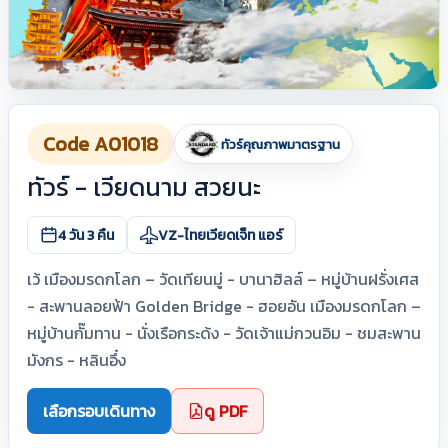
Code A01018
ทัวร์คุณภาพมาตรฐาน
ทัวร์ - เวียดนาม สวยนะ
4 วัน 3 คืน
VZ-ไทยเวียดเจ็ท แอร์
เว้ เมืองมรดกโลก – วัดเทียนมู่ - บานาฮิลล์ – หมู่บ้านฝรั่งเศส
- สะพานลอยฟ้า Golden Bridge - ฮอยอัน เมืองมรดกโลก –
หมู่บ้านกั๊มทาน - นั่งเรือกระด้ง - วัดเจ้าแม่กวนอิม - ชมสะพาน
มังกร - หลินอึ๋ง
เลือกรอบเดินทาง
ดู PDF