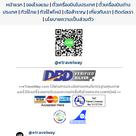
หน้าแรก
|
จองโรงแรม
|
ตั๋วเครื่องบินในประเทศ
|
ตั๋วเครื่องบินต่าง
ประเทศ
โปรแกรมทัวร์
รีวิวลูกค้าจริง
ใบอนุญาตนำเที่ยว
|
ทัวร์ไทย
|
ทัวร์ไฟไหม้
|
เรือสำราญ
|
เกี่ยวกับเรา
|
ติดต่อเรา
ดาวน์โหลด PDF
เปิดหน้าเต็ม
เปิดหน้าเต็ม
A01066 PDF
รีวิวจาก eTravelWay
เลขที่ 11/11450
|
นโยบายความเป็นส่วนตัว
กำลังโหลดโปรแกรม...
กำลังโหลดรีวิว...
กำลังโหลดใบอนุญาต...
@etravelway
==eTravelWay.com ได้ผ่านการประเมินตามเกณฑ์มาตรฐานคุณภาพ
และได้รับเครื่องหมายรับรองความน่าเชื่อถือโดยกระทรวงพาณิชย์ ==
@etravelway
: