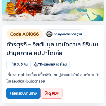
Code A01066
ทัวร์คุณภาพมาตรฐาน
ทัวร์ตุรกี - อิสตันบูล ชานัคคาเล ซิรินเซ
ปามุคคาเล คัปปาโดเกีย
8 วัน 5 คืน
TK-เตอร์กิช แอร์ไลน์
เที่ยวสบายไม่เหนื่อย เที่ยวซิรินเซหมู่บ้านแห่งไวน์ ชมตำนานม้า
ไม้เลื่องชื่อแห่งเมืองทรอย
เลือกรอบเดินทาง
ดู PDF