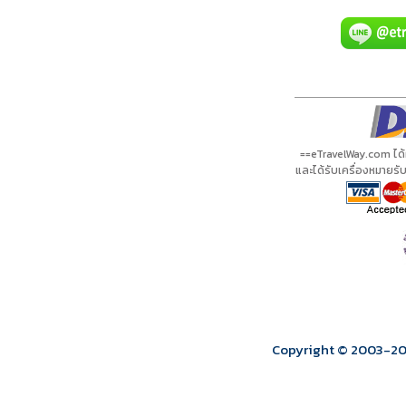
A01073 PDF
รีวิวจาก eTravelWay
เลขที่ 11/11450
กำลังโหลดโปรแกรม...
กำลังโหลดรีวิว...
กำลังโหลดใบอนุญาต...
==eTravelWay.com ได
และได้รับเครื่องหมายร
Copyright © 2003
-2