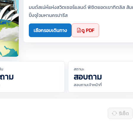
มนต์สเน่ห์แห่งสวิตเซอร์แลนด์ พิชิตยอดเขาทิตลิส สั
ปิ้งจุใจมหานครปารีส
เลือกรอบเดินทาง
ดู PDF
ต้น
สถานะ
ถาม
สอบถาม
น
สอบถามเจ้าหน้าที่
รีเซ็ต