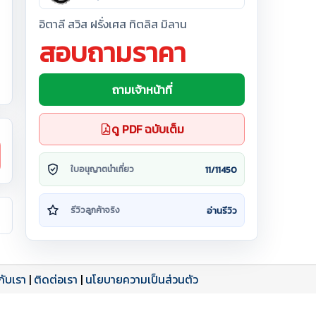
อิตาลี สวิส ฝรั่งเศส ทิตลิส มิลาน
สอบถามราคา
ถามเจ้าหน้าที่
ดู PDF ฉบับเต็ม
11/11450
ใบอนุญาตนำเที่ยว
อ่านรีวิว
รีวิวลูกค้าจริง
วกับเรา
|
ติดต่อเรา
|
นโยบายความเป็นส่วนตัว
ดาวน์โหลด PDF
เปิดหน้าเต็ม
เปิดหน้าเต็ม