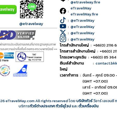
@etravelway.fire
eTravelWay
:
eTravelWay.fire
:
@eTravelWay
@etravelway
:
@eTravelWay
:
@eTravelWay
:
@eTravelWay
้ผ่านการประเมินตามเกณฑ์มาตรฐานคุณภาพ
โทรสำนักงานใหญ่
:
+66(0) 2116 6
ับรองความน่าเชื่อถือโดยกระทรวงพาณิชย์ ==
โทรสารสำนักงานใหญ่
:
+66(0) 21
โทรเฉพาะฉุกเฉิน
:
+66(0) 85 364
อีเมล์สำนักงาน
:
contact.bk
ใหญ่
เวลาทำการ
:
จันทร์ - ศุกร์ 09.00 
(GMT +07.00)
เสาร์ - อาทิตย์ 09.0
(GMT +07.00)
026
eTravelWay.com All rights reserved โดย
บริษัททัวร์
วีอาร์ เอเจนซี
บริการ
ทัวร์ต่างประเทศ
ทัวร์ยุโรป
และ
ตั๋วเครื่องบิน