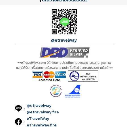
A01115 PDF
รีวิวจาก eTravelWay
เลขที่ 11/11450
กำลังโหลดโปรแกรม...
กำลังโหลดรีวิว...
กำลังโหลดใบอนุญาต...
@etravelway
==eTravelWay.com ได้ผ่านการประเมินตามเกณฑ์มาตรฐานคุณภาพ
และได้รับเครื่องหมายรับรองความน่าเชื่อถือโดยกระทรวงพาณิชย์ ==
@etravelway
:
@etravelway.fire
eTravelWay
:
eTravelWay.fire