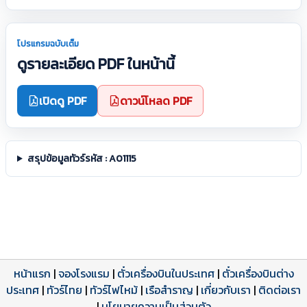
โปรแกรมฉบับเต็ม
ดูรายละเอียด PDF ในหน้านี้
เปิดดู PDF
ดาวน์โหลด PDF
สรุปข้อมูลทัวร์รหัส : A01115
หน้าแรก
|
จองโรงแรม
|
ตั๋วเครื่องบินในประเทศ
|
ตั๋วเครื่องบินต่าง
ประเทศ
โปรแกรมทัวร์
รีวิวลูกค้าจริง
ใบอนุญาตนำเที่ยว
|
ทัวร์ไทย
|
ทัวร์ไฟไหม้
|
เรือสำราญ
|
เกี่ยวกับเรา
|
ติดต่อเรา
ดาวน์โหลด PDF
เปิดหน้าเต็ม
เปิดหน้าเต็ม
|
นโยบายความเป็นส่วนตัว