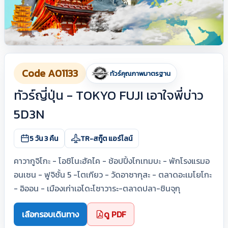
Code A01133
ทัวร์คุณภาพมาตรฐาน
ทัวร์ญี่ปุ่น - TOKYO FUJI เอาใจพี่บ่าว
5D3N
5 วัน 3 คืน
TR-สกู๊ต แอร์ไลน์
คาวากูจิโกะ - โอชิโนะฮัคไค - ช้อปปิ้งโกเทมบะ - พักโรงแรมอ
อนเซน - ฟูจิชั้น 5 -โตเกียว - วัดอาซากุสะ - ตลาดอะเมโยโกะ
- อิออน - เมืองเก่าเอโดะโซาวาระ-ตลาดปลา-ชินจุกุ
เลือกรอบเดินทาง
ดู PDF