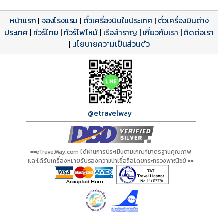
หน้าแรก
|
จองโรงแรม
|
ตั๋วเครื่องบินในประเทศ
|
ตั๋วเครื่องบินต่าง
ประเทศ
โปรแกรมทัวร์
รีวิวลูกค้าจริง
ใบอนุญาตนำเที่ยว
|
ทัวร์ไทย
|
ทัวร์ไฟไหม้
|
เรือสำราญ
|
เกี่ยวกับเรา
|
ติดต่อเรา
ดาวน์โหลด PDF
เปิดหน้าเต็ม
เปิดหน้าเต็ม
A01133 PDF
รีวิวจาก eTravelWay
เลขที่ 11/11450
|
นโยบายความเป็นส่วนตัว
กำลังโหลดโปรแกรม...
กำลังโหลดรีวิว...
กำลังโหลดใบอนุญาต...
@etravelway
==eTravelWay.com ได้ผ่านการประเมินตามเกณฑ์มาตรฐานคุณภาพ
และได้รับเครื่องหมายรับรองความน่าเชื่อถือโดยกระทรวงพาณิชย์ ==