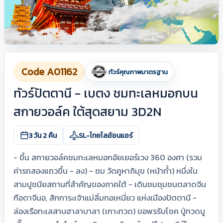
Code A01162
ทัวร์คุณภาพมาตรฐาน
ทัวร์ปัตตานี - เบตง ชมทะเลหมอกบน
สกายวอล์ค ใต้สุดสยาม 3D2N
3 วัน 2 คืน
SL-ไทยไลอ้อนแอร์
- ขึ้น สกายวอล์คชมทะเลหมอกอัยเยอร์เวง 360 องศา (รวม
ค่ารถสองแถวขึ้น - ลง) - ชม วัดคูหาภิมุข (หน้าถ้ำ) หนึ่งใน
สามปูชนียสถานที่สำคัญของภาคใต้ - เดินชมชุมชนตลาดจีน
กือดาจีนอ, สักการะเจ้าแม่ลิ้มกอเหนี่ยว แห่งเมืองปัตตานี -
ล่องเรือทะเลสาบฮาลาบาลา (เกาะทวด) ขอพรรับโชค ปู่ทวดบู