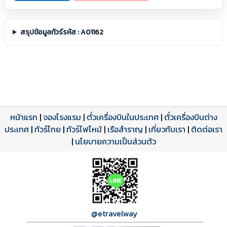
สรุปข้อมูลทัวร์รหัส : A01162
หน้าแรก
|
จองโรงแรม
|
ตั๋วเครื่องบินในประเทศ
|
ตั๋วเครื่องบินต่าง
ประเทศ
โปรแกรมทัวร์
รีวิวลูกค้าจริง
ใบอนุญาตนำเที่ยว
|
ทัวร์ไทย
|
ทัวร์ไฟไหม้
|
เรือสำราญ
|
เกี่ยวกับเรา
|
ติดต่อเรา
ดาวน์โหลด PDF
เปิดหน้าเต็ม
เปิดหน้าเต็ม
A01162 PDF
รีวิวจาก eTravelWay
เลขที่ 11/11450
|
นโยบายความเป็นส่วนตัว
กำลังโหลดโปรแกรม...
กำลังโหลดรีวิว...
กำลังโหลดใบอนุญาต...
@etravelway