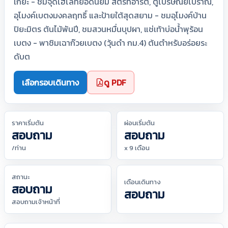
เกี๊ยะ - ชมจุดไฮไลท์ยอดนิยม สตรีทอาร์ต, ตู้ไปรษณีย์โบราณ,
อุโมงค์เบตงมงคลฤทธิ์ และป้ายใต้สุดสยาม - ชมอุโมงค์บ้าน
ปิยะมิตร ต้นไม้พันปี, ชมสวนหมื่นบุปผา, แช่เท้าบ่อน้ำพุร้อน
เบตง - พาชิมเฉาก๊วยเบตง (วุ้นดำ กม.4) ต้นตำหรับอร่อยระ
ดับต
เลือกรอบเดินทาง
ดู PDF
ราคาเริ่มต้น
ผ่อนเริ่มต้น
สอบถาม
สอบถาม
/ท่าน
x 9 เดือน
สถานะ
เดือนเดินทาง
สอบถาม
สอบถาม
สอบถามเจ้าหน้าที่