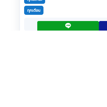
ทุกเดือน
ยังไม่มีรอบเด
โปรแกรมฉบับเต็ม
ดูรายละเอียด PDF ในหน้านี้
สรุปข้อมูลทัวร์รหัส : A01185
หน้าแรก
|
จองโรงแรม
|
ตั๋วเครื่องบินในประเ
โปรแกรมทัวร์
รีวิวลูกค้าจริง
ใบอนุญาตนำเที่ยว