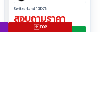
Switzerland 10D7N
สอบถามราคา
TOP
ถามเจ้าหน้าที่
ดู PDF ฉบับเต็ม
11/11450
ใบอนุญาตนำเที่ยว
อ่านรีวิว
รีวิวลูกค้าจริง
วกับเรา
|
ติดต่อเรา
|
นโยบายความเป็นส่วนตัว
ดาวน์โหลด PDF
เปิดหน้าเต็ม
เปิดหน้าเต็ม