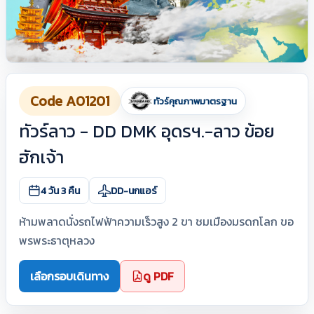
Code A01201
ทัวร์คุณภาพมาตรฐาน
ทัวร์ลาว - DD DMK อุดรฯ.-ลาว ข้อย
ฮักเจ้า
4 วัน 3 คืน
DD-นกแอร์
ห้ามพลาดนั่งรถไฟฟ้าความเร็วสูง 2 ขา ชมเมืองมรดกโลก ขอ
พรพระธาตุหลวง
เลือกรอบเดินทาง
ดู PDF