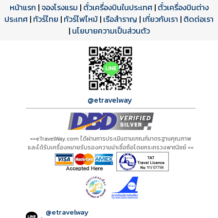
หน้าแรก
|
จองโรงแรม
|
ตั๋วเครื่องบินในประเทศ
|
ตั๋วเครื่องบินต่าง
ประเทศ
โปรแกรมทัวร์
รีวิวลูกค้าจริง
ใบอนุญาตนำเที่ยว
|
ทัวร์ไทย
|
ทัวร์ไฟไหม้
|
เรือสำราญ
|
เกี่ยวกับเรา
|
ติดต่อเรา
ดาวน์โหลด PDF
เปิดหน้าเต็ม
เปิดหน้าเต็ม
A01201 PDF
รีวิวจาก eTravelWay
เลขที่ 11/11450
|
นโยบายความเป็นส่วนตัว
กำลังโหลดโปรแกรม...
กำลังโหลดรีวิว...
กำลังโหลดใบอนุญาต...
@etravelway
==eTravelWay.com ได้ผ่านการประเมินตามเกณฑ์มาตรฐานคุณภาพ
และได้รับเครื่องหมายรับรองความน่าเชื่อถือโดยกระทรวงพาณิชย์ ==
@etravelway
: