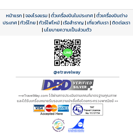
หน้าแรก
|
จองโรงแรม
|
ตั๋วเครื่องบินในประเทศ
|
ตั๋วเครื่องบินต่าง
ประเทศ
โปรแกรมทัวร์
รีวิวลูกค้าจริง
ใบอนุญาตนำเที่ยว
|
ทัวร์ไทย
|
ทัวร์ไฟไหม้
|
เรือสำราญ
|
เกี่ยวกับเรา
|
ติดต่อเรา
ดาวน์โหลด PDF
เปิดหน้าเต็ม
เปิดหน้าเต็ม
A01219 PDF
รีวิวจาก eTravelWay
เลขที่ 11/11450
|
นโยบายความเป็นส่วนตัว
กำลังโหลดโปรแกรม...
กำลังโหลดรีวิว...
กำลังโหลดใบอนุญาต...
@etravelway
==eTravelWay.com ได้ผ่านการประเมินตามเกณฑ์มาตรฐานคุณภาพ
และได้รับเครื่องหมายรับรองความน่าเชื่อถือโดยกระทรวงพาณิชย์ ==