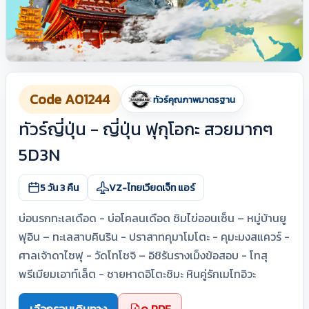
Code A01244
ทัวร์คุณภาพมาตรฐาน
ทัวร์ญี่ปุ่น - ญี่ปุ่น ฟุกุโอกะ สวยมากๆ
5D3N
5 วัน 3 คืน
VZ-ไทยเวียดเจ็ท แอร์
บ่อนรกทะเลเดือด - บ่อโคลนเดือด ชิมไข่ออนเซ็น – หมู่บ้านยู
ฟุอิน – ทะเลสาบคินริน - ปราสาทคุมาโมโตะ - คุมะมงสแควร์ -
ศาลเจ้าดาไซฟุ - วัดโทโชจิ – อิชิรันรางเม็งข้อสอบ - โทสุ
พรีเมียมเอาท์เล็ต - ชายหาดอิโตะชิมะ หินคู่รักเมโทอิวะ