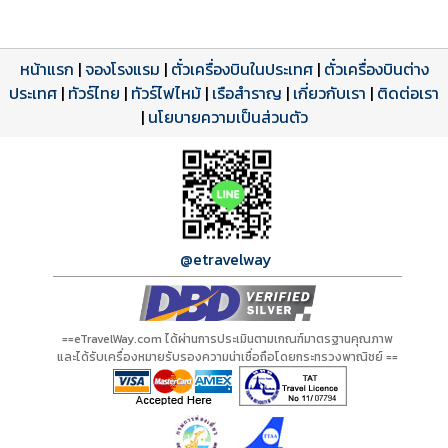
หน้าแรก
|
จองโรงแรม
|
ตั๋วเครื่องบินในประเทศ
|
ตั๋วเครื่องบินต่าง
ประเทศ
โปรแกรมทัวร์
รีวิวลูกค้าจริง
ใบอนุญาตนำเที่ยว
|
ทัวร์ไทย
|
ทัวร์ไฟไหม้
|
เรือสำราญ
|
เกี่ยวกับเรา
|
ติดต่อเรา
ดาวน์โหลด PDF
เปิดหน้าเต็ม
เปิดหน้าเต็ม
A01244 PDF
รีวิวจาก eTravelWay
เลขที่ 11/11450
|
นโยบายความเป็นส่วนตัว
กำลังโหลดโปรแกรม...
กำลังโหลดรีวิว...
กำลังโหลดใบอนุญาต...
@etravelway
==eTravelWay.com ได้ผ่านการประเมินตามเกณฑ์มาตรฐานคุณภาพ
และได้รับเครื่องหมายรับรองความน่าเชื่อถือโดยกระทรวงพาณิชย์ ==