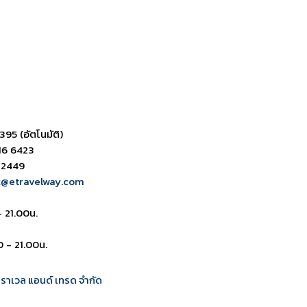
ดาวน์โหลด PDF
เปิดหน้าเต็ม
เปิดหน้าเต็ม
395 (อัตโนมัติ)
16 6423
 2449
k@etravelway.com
- 21.00น.
0 - 21.00น.
 ทราเวล แอนด์ เทรด จำกัด