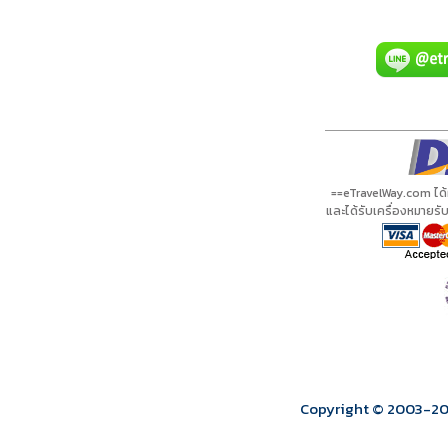
A01253 PDF
รีวิวจาก eTravelWay
เลขที่ 11/11450
กำลังโหลดโปรแกรม...
กำลังโหลดรีวิว...
กำลังโหลดใบอนุญาต...
==eTravelWay.com ได
และได้รับเครื่องหมายร
Copyright © 2003
-2