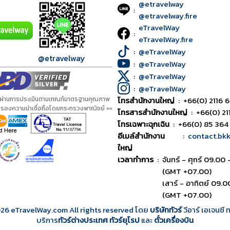
@etravelway
:
@etravelway.fire
eTravelWay
:
eTravelWay.fire
:
@eTravelWay
@etravelway
:
@eTravelWay
:
@eTravelWay
:
@eTravelWay
้ผ่านการประเมินตามเกณฑ์มาตรฐานคุณภาพ
โทรสำนักงานใหญ่
:
+66(0) 2116 6
ับรองความน่าเชื่อถือโดยกระทรวงพาณิชย์ ==
โทรสารสำนักงานใหญ่
:
+66(0) 21
โทรเฉพาะฉุกเฉิน
:
+66(0) 85 364
อีเมล์สำนักงาน
:
contact.bk
ใหญ่
เวลาทำการ
:
จันทร์ - ศุกร์ 09.00 
(GMT +07.00)
เสาร์ - อาทิตย์ 09.0
(GMT +07.00)
026
eTravelWay.com All rights reserved โดย
บริษัททัวร์
วีอาร์ เอเจนซี
บริการ
ทัวร์ต่างประเทศ
ทัวร์ยุโรป
และ
ตั๋วเครื่องบิน