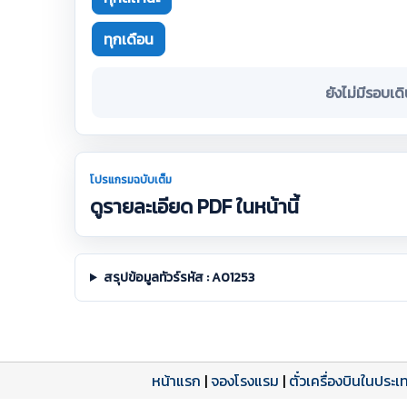
ทุกเดือน
ยังไม่มีรอบเด
โปรแกรมฉบับเต็ม
ดูรายละเอียด PDF ในหน้านี้
สรุปข้อมูลทัวร์รหัส : A01253
หน้าแรก
|
จองโรงแรม
|
ตั๋วเครื่องบินในประเ
โปรแกรมทัวร์
รีวิวลูกค้าจริง
ใบอนุญาตนำเที่ยว