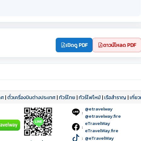
เปิดดู PDF
ดาวน์โหลด PDF
ทศ
|
ตั๋วเครื่องบินต่างประเทศ
|
ทัวร์ไทย
|
ทัวร์ไฟไหม้
|
เรือสำราญ
|
เกี่ย
@etravelway
:
@etravelway.fire
eTravelWay
:
eTravelWay.fire
:
@eTravelWay