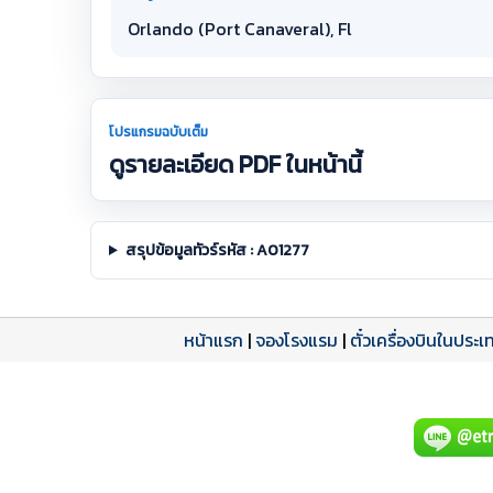
Orlando (Port Canaveral), Fl
โปรแกรมฉบับเต็ม
ดูรายละเอียด PDF ในหน้านี้
สรุปข้อมูลทัวร์รหัส : A01277
หน้าแรก
|
จองโรงแรม
|
ตั๋วเครื่องบินในประเ
โปรแกรมทัวร์
รีวิวลูกค้าจริง
ใบอนุญาตนำเที่ยว
A01277 PDF
รีวิวจาก eTravelWay
เลขที่ 11/11450
กำลังโหลดโปรแกรม...
กำลังโหลดรีวิว...
กำลังโหลดใบอนุญาต...