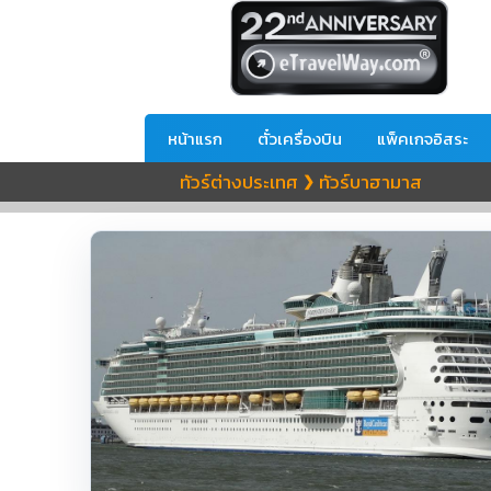
หน้าแรก
ตั๋วเครื่องบิน
แพ็คเกจอิสระ
ทัวร์ต่างประเทศ
ทัวร์บาฮามาส
❯