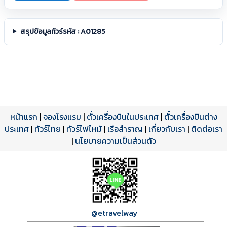
สรุปข้อมูลทัวร์รหัส : A01285
หน้าแรก
|
จองโรงแรม
|
ตั๋วเครื่องบินในประเทศ
|
ตั๋วเครื่องบินต่าง
ประเทศ
โปรแกรมทัวร์
รีวิวลูกค้าจริง
ใบอนุญาตนำเที่ยว
|
ทัวร์ไทย
|
ทัวร์ไฟไหม้
|
เรือสำราญ
|
เกี่ยวกับเรา
|
ติดต่อเรา
ดาวน์โหลด PDF
เปิดหน้าเต็ม
เปิดหน้าเต็ม
A01285 PDF
รีวิวจาก eTravelWay
เลขที่ 11/11450
|
นโยบายความเป็นส่วนตัว
กำลังโหลดโปรแกรม...
กำลังโหลดรีวิว...
กำลังโหลดใบอนุญาต...
@etravelway