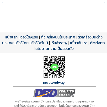
หน้าแรก
|
จองโรงแรม
|
ตั๋วเครื่องบินในประเทศ
|
ตั๋วเครื่องบินต่าง
ประเทศ
โปรแกรมทัวร์
รีวิวลูกค้าจริง
ใบอนุญาตนำเที่ยว
|
ทัวร์ไทย
|
ทัวร์ไฟไหม้
|
เรือสำราญ
|
เกี่ยวกับเรา
|
ติดต่อเรา
ดาวน์โหลด PDF
เปิดหน้าเต็ม
เปิดหน้าเต็ม
A01289 PDF
รีวิวจาก eTravelWay
เลขที่ 11/11450
|
นโยบายความเป็นส่วนตัว
กำลังโหลดโปรแกรม...
กำลังโหลดรีวิว...
กำลังโหลดใบอนุญาต...
@etravelway
==eTravelWay.com ได้ผ่านการประเมินตามเกณฑ์มาตรฐานคุณภาพ
และได้รับเครื่องหมายรับรองความน่าเชื่อถือโดยกระทรวงพาณิชย์ ==