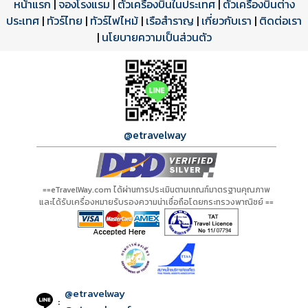
หน้าแรก
|
จองโรงแรม
|
ตั๋วเครื่องบินในประเทศ
|
ตั๋วเครื่องบินต่าง
ประเทศ
โปรแกรมทัวร์
รีวิวลูกค้าจริง
ใบอนุญาตนำเที่ยว
|
ทัวร์ไทย
|
ทัวร์ไฟไหม้
|
เรือสำราญ
|
เกี่ยวกับเรา
|
ติดต่อเรา
ดาวน์โหลด PDF
เปิดหน้าเต็ม
เปิดหน้าเต็ม
A01307 PDF
รีวิวจาก eTravelWay
เลขที่ 11/11450
|
นโยบายความเป็นส่วนตัว
กำลังโหลดโปรแกรม...
กำลังโหลดรีวิว...
กำลังโหลดใบอนุญาต...
@etravelway
==eTravelWay.com ได้ผ่านการประเมินตามเกณฑ์มาตรฐานคุณภาพ
และได้รับเครื่องหมายรับรองความน่าเชื่อถือโดยกระทรวงพาณิชย์ ==
@etravelway
: