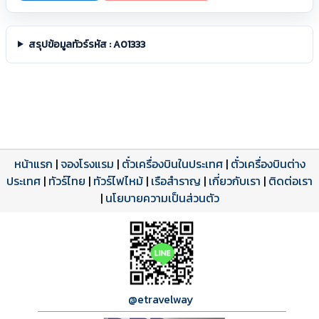
สรุปข้อมูลทัวร์รหัส : A01333
หน้าแรก
|
จองโรงแรม
|
ตั๋วเครื่องบินในประเทศ
|
ตั๋วเครื่องบินต่าง
ประเทศ
โปรแกรมทัวร์
รีวิวลูกค้าจริง
ใบอนุญาตนำเที่ยว
|
ทัวร์ไทย
|
ทัวร์ไฟไหม้
|
เรือสำราญ
|
เกี่ยวกับเรา
|
ติดต่อเรา
ดาวน์โหลด PDF
เปิดหน้าเต็ม
เปิดหน้าเต็ม
A01333 PDF
รีวิวจาก eTravelWay
เลขที่ 11/11450
|
นโยบายความเป็นส่วนตัว
กำลังโหลดโปรแกรม...
กำลังโหลดรีวิว...
กำลังโหลดใบอนุญาต...
@etravelway