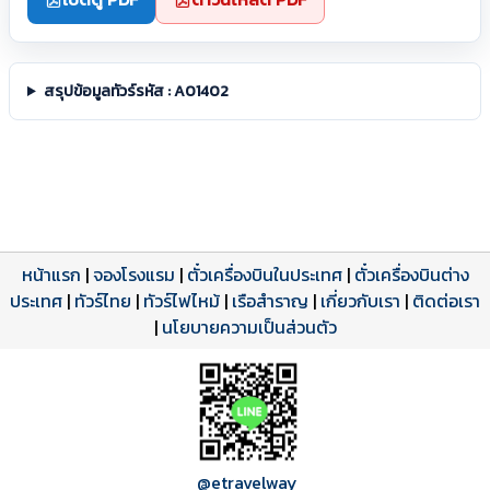
สรุปข้อมูลทัวร์รหัส : A01402
หน้าแรก
|
จองโรงแรม
|
ตั๋วเครื่องบินในประเทศ
|
ตั๋วเครื่องบินต่าง
ประเทศ
โปรแกรมทัวร์
รีวิวลูกค้าจริง
ใบอนุญาตนำเที่ยว
|
ทัวร์ไทย
|
ทัวร์ไฟไหม้
|
เรือสำราญ
|
เกี่ยวกับเรา
|
ติดต่อเรา
ดาวน์โหลด PDF
เปิดหน้าเต็ม
เปิดหน้าเต็ม
A01402 PDF
รีวิวจาก eTravelWay
เลขที่ 11/11450
|
นโยบายความเป็นส่วนตัว
กำลังโหลดโปรแกรม...
กำลังโหลดรีวิว...
กำลังโหลดใบอนุญาต...
@etravelway