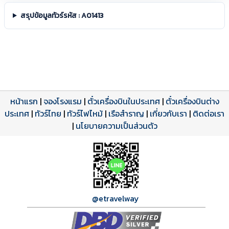
สรุปข้อมูลทัวร์รหัส : A01413
หน้าแรก
|
จองโรงแรม
|
ตั๋วเครื่องบินในประเทศ
|
ตั๋วเครื่องบินต่าง
ประเทศ
โปรแกรมทัวร์
รีวิวลูกค้าจริง
ใบอนุญาตนำเที่ยว
|
ทัวร์ไทย
|
ทัวร์ไฟไหม้
|
เรือสำราญ
|
เกี่ยวกับเรา
|
ติดต่อเรา
ดาวน์โหลด PDF
เปิดหน้าเต็ม
เปิดหน้าเต็ม
A01413 PDF
รีวิวจาก eTravelWay
เลขที่ 11/11450
|
นโยบายความเป็นส่วนตัว
กำลังโหลดโปรแกรม...
กำลังโหลดรีวิว...
กำลังโหลดใบอนุญาต...
@etravelway