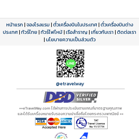
หน้าแรก
|
จองโรงแรม
|
ตั๋วเครื่องบินในประเทศ
|
ตั๋วเครื่องบินต่าง
ประเทศ
โปรแกรมทัวร์
รีวิวลูกค้าจริง
ใบอนุญาตนำเที่ยว
|
ทัวร์ไทย
|
ทัวร์ไฟไหม้
|
เรือสำราญ
|
เกี่ยวกับเรา
|
ติดต่อเรา
ดาวน์โหลด PDF
เปิดหน้าเต็ม
เปิดหน้าเต็ม
A00601 PDF
รีวิวจาก eTravelWay
เลขที่ 11/11450
|
นโยบายความเป็นส่วนตัว
กำลังโหลดโปรแกรม...
กำลังโหลดรีวิว...
กำลังโหลดใบอนุญาต...
@etravelway
==eTravelWay.com ได้ผ่านการประเมินตามเกณฑ์มาตรฐานคุณภาพ
และได้รับเครื่องหมายรับรองความน่าเชื่อถือโดยกระทรวงพาณิชย์ ==