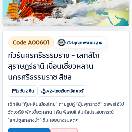
Code A00601
ทัวร์คุณภาพมาตรฐาน
ทัวร์นครศรีธรรมราช - เลทส์โก
สุราษฎร์ธานี เขื่อนเชี่ยวหลาน
นครศรีธรรมราช สิชล
3 วัน 2 คืน
VZ-ไทยเวียดเจ็ท แอร์
เช็คอิน "กุ้ยหลินเมืองไทย" ถ่ายรูปคู่ "ซุ้มพุทธาวดี" ขอพรไอ้ไข่
วัดเจดีย์ พักเชี่ยวหลาน 1 คืน พิเศษ!! สัมผัสประสบการณ์
"แคปซูลกลางน้ำ" ชิมหอยนางรมสดๆ