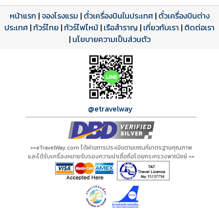
หน้าแรก
|
จองโรงแรม
|
ตั๋วเครื่องบินในประเทศ
|
ตั๋วเครื่องบินต่าง
ประเทศ
โปรแกรมทัวร์
รีวิวลูกค้าจริง
ใบอนุญาตนำเที่ยว
|
ทัวร์ไทย
|
ทัวร์ไฟไหม้
|
เรือสำราญ
|
เกี่ยวกับเรา
|
ติดต่อเรา
ดาวน์โหลด PDF
เปิดหน้าเต็ม
เปิดหน้าเต็ม
A00647 PDF
รีวิวจาก eTravelWay
เลขที่ 11/11450
|
นโยบายความเป็นส่วนตัว
กำลังโหลดโปรแกรม...
กำลังโหลดรีวิว...
กำลังโหลดใบอนุญาต...
@etravelway
==eTravelWay.com ได้ผ่านการประเมินตามเกณฑ์มาตรฐานคุณภาพ
และได้รับเครื่องหมายรับรองความน่าเชื่อถือโดยกระทรวงพาณิชย์ ==