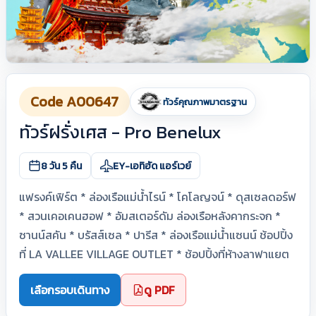
Code A00647
ทัวร์คุณภาพมาตรฐาน
ทัวร์ฝรั่งเศส - Pro Benelux
8 วัน 5 คืน
EY-เอทิฮัด แอร์เวย์
แฟรงค์เฟิร์ต * ล่องเรือแม่น้ำไรน์ * โคโลญจน์ * ดุสเซลดอร์ฟ
* สวนเคอเคนฮอฟ * อัมสเตอร์ดัม ล่องเรือหลังคากระจก *
ซานน์สคัน * บรัสส์เซล * ปารีส * ล่องเรือแม่น้ำแซนน์ ช้อปปิ้ง
ที่ LA VALLEE VILLAGE OUTLET * ช้อปปิ้งที่ห้างลาฟาแยต
เลือกรอบเดินทาง
ดู PDF