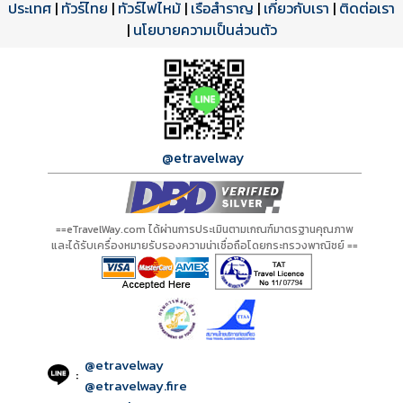
ประเทศ
โปรแกรมทัวร์
รีวิวลูกค้าจริง
ใบอนุญาตนำเที่ยว
|
ทัวร์ไทย
|
ทัวร์ไฟไหม้
|
เรือสำราญ
|
เกี่ยวกับเรา
|
ติดต่อเรา
ดาวน์โหลด PDF
เปิดหน้าเต็ม
เปิดหน้าเต็ม
A14931 PDF
รีวิวจาก eTravelWay
เลขที่ 11/11450
|
นโยบายความเป็นส่วนตัว
กำลังโหลดโปรแกรม...
กำลังโหลดรีวิว...
กำลังโหลดใบอนุญาต...
@etravelway
==eTravelWay.com ได้ผ่านการประเมินตามเกณฑ์มาตรฐานคุณภาพ
และได้รับเครื่องหมายรับรองความน่าเชื่อถือโดยกระทรวงพาณิชย์ ==
@etravelway
:
@etravelway.fire