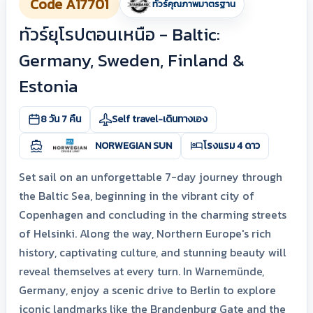
Code A17701
ทัวร์คุณภาพมาตรฐาน
ทัวร์ยุโรปตอนเหนือ - Baltic:
Germany, Sweden, Finland &
Estonia
8 วัน 7 คืน
Self travel-เดินทางเอง
NORWEGIAN SUN
โรงแรม 4 ดาว
Set sail on an unforgettable 7-day journey through
the Baltic Sea, beginning in the vibrant city of
Copenhagen and concluding in the charming streets
of Helsinki. Along the way, Northern Europe's rich
history, captivating culture, and stunning beauty will
reveal themselves at every turn. In Warnemünde,
Germany, enjoy a scenic drive to Berlin to explore
iconic landmarks like the Brandenburg Gate and the