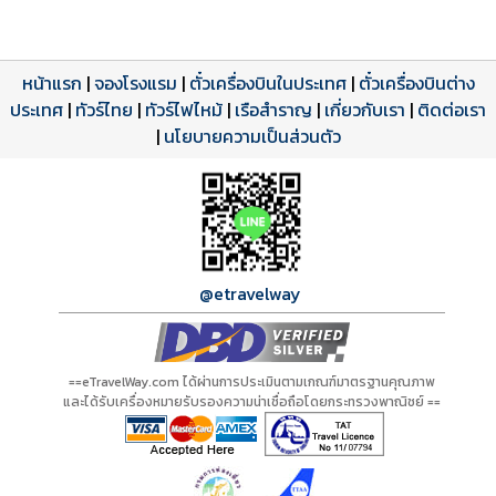
หน้าแรก
|
จองโรงแรม
|
ตั๋วเครื่องบินในประเทศ
|
ตั๋วเครื่องบินต่าง
ประเทศ
โปรแกรมทัวร์
รีวิวลูกค้าจริง
ใบอนุญาตนำเที่ยว
|
ทัวร์ไทย
|
ทัวร์ไฟไหม้
|
เรือสำราญ
|
เกี่ยวกับเรา
|
ติดต่อเรา
ดาวน์โหลด PDF
เปิดหน้าเต็ม
เปิดหน้าเต็ม
A17701 PDF
รีวิวจาก eTravelWay
เลขที่ 11/11450
|
นโยบายความเป็นส่วนตัว
กำลังโหลดโปรแกรม...
กำลังโหลดรีวิว...
กำลังโหลดใบอนุญาต...
@etravelway
==eTravelWay.com ได้ผ่านการประเมินตามเกณฑ์มาตรฐานคุณภาพ
และได้รับเครื่องหมายรับรองความน่าเชื่อถือโดยกระทรวงพาณิชย์ ==