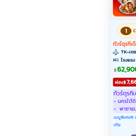
1
C
ทัวร์ตุรกีเ
TK-เตอร
โรงแรม
62,90
฿
7,6
฿
ผ่อน
ทัวร์ตุรก
- นครใต้ด
- พาซาแบ
(Belly D
เมนูพิเศษ!!!
(อ็อปชัน)
เกีย
ย่า - ปา