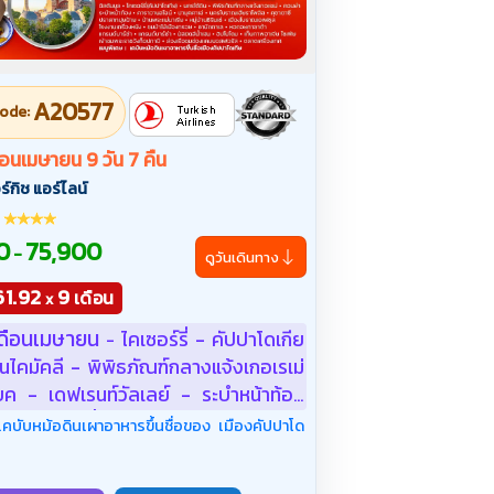
A20577
ode:
ดือนเมษายน 9 วัน 7 คืน
์กิช แอร์ไลน์
0
75,900
-
ดูวันเดินทาง
61.92
9
เดือน
x
ีเดือนเมษายน
ไคเซอร์รี่ - คัปปาโดเกีย
-
ินไคมัคลี - พิพิธภัณฑ์กลางแจ้งเกอเรเม่
ค - เดฟเรนท์วัลเลย์ - ระบำหน้าท้อง
ance) - ขึ้นบอลลูนชมวิวคัปปาโดเกีย
 เคบับหม้อดินเผาอาหารขึ้นชื่อของ เมืองคัปปาโด
 - คาราวานสไลน์สุลต่านฮานี - เมืองคอน
มุคคาเล่ - นครโบราณเฮียราโพลิส -