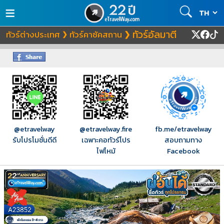
≡
ทัวร์อัลมาตี
ทัวร์ต่างประเทศ
ทัวร์คาซัคสถาน
❯
❯
@etravelway
@etravelway.fire
fb.me/etravelway
รับโปรโมชั่นดีดี
เฉพาะคอทัวร์โปร
สอบถามทาง
ไฟไหม้
Facebook