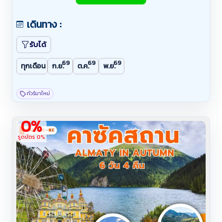
เดินทาง :
รับได้
69
69
69
ทุกเดือน
ก.ย.
ต.ค.
พ.ย.
ทัวร์มาใหม่
0%
รูดบัตร 0%