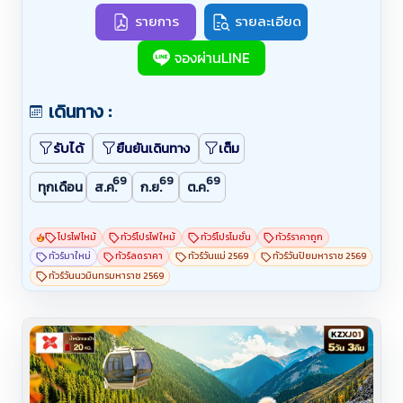
แห่งหนึ่งของคาซัคสถาน ➖ตื่นตาตื่นใจกับชารีนแคน
รายการ
รายละเอียด
ยอน หรือ แกรนด์แคนยอนแห่งเอเชียกลาง ➖สัมผัส
จองผ่านLINE
ทัศนียภาพ อัลติน-อาราชาน เมืองที่สวยและอากาศ
บริสุทธิ์ที่สุดในประเทศคีร์กีซสถาน ➖ชมความงาม
เดินทาง :
ทะเลสาบอีสซิกกุล ทะเลสาบน้ำเค็มที่ใหญ่เป็นอันดับ 10
ของโลก ➖เปิดประสบการณ์ชมวิถีชีวิตของชาวคีร์กีซ
รับได้
ยืนยันเดินทาง
เต็ม
โบราณที่หมู่บ้านวัฒนธรรม และการแสดงการล่าเหยื่อ
ของนกอินทรี
69
69
69
ทุกเดือน
ส.ค.
ก.ย.
ต.ค.
โปรไฟไหม้
ทัวร์โปรไฟใหม้
ทัวร์โปรโมชั่น
ทัวร์ราคาถูก
ทัวร์มาใหม่
ทัวร์ลดราคา
ทัวร์วันแม่ 2569
ทัวร์วันปิยมหาราช 2569
ทัวร์วันนวมินทรมหาราช 2569