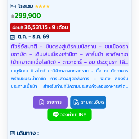
โรงแรม
299,900
฿
36,531.15
9
เดือน
฿
ผ่อน
x
ต.ค. - ธ.ค. 69
ทัวร์อัลมาตี
บินตรงสู่เติร์กเมนิสถาน - ชมเมืองอา
-
ชกาบัต - เดินเล่นเมืองเก่านิซา - ฟาร์มม้า อาคัลเทเก
(ม้าหยาดเหงื่อโลหิต) - ดาวาซาร์ - ชม ประตูนรก (สิ่ง
มหัศจรรย์ทางธรรมชาติ) - พักแคมป์ - ดาร์วาซาร์ - ดา
เมนูพิเศษ !! สไตล์ บาบีคิวกลางทะเลทราย - มื้อ ณ ภัตตาคาร
โชกุซ - คีว่า (อุซเบกิสถาน) - เมืองเก่า คีว่า - เก็บภาพ
พร้อมชมระบำคาซัค การแสดงสุดอลังการ - พิเศษ ลองรับ
ป้อมคุนยาอาร์ค - หอคอยคัลตาไมเนอร์ - โรงเรียน
ประทานเนื้อม้า สำหรับท่านที่มีความประสงค์จะลองอาหารสไตล์
สอนศาสนาที่ใหญ่ที่สุดในเอเชียกลาง - มัสยิดจูมา
คาซัคสถาน
มนิอเรตอิสลาม - โคจา - พระราชวัง ทัชคอปลี - คารา
รายการ
รายละเอียด
วานอัลลาคูลี - ข่าน - คีว่า - ชมเมืองบูคาร่า - สุสาน
จองผ่านLINE
อิสมาอิล ซามานิด - ป้อม ดิอาร์คโดมการค้า ทากิ -
น้ำพุโบราณ - โรงเรียนสอนศาสนา Nodir Divan Begi
Madrasah - ปอย โคลอน คอมเพล็กซ์ - นั่งรถไฟสู่ ซา
เดินทาง :