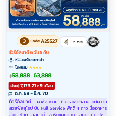
3
A25527
Code:
ทัวร์อัลมาตี 6 วัน 5 คืน
KC-แอร์แอสตาน่า
โรงแรม
58,888
63,888
-
฿
7,173.21
9
เดือน
฿
ผ่อน
x
ต.ค. 69 - มี.ค. 70
ทัวร์อัลมาตี
คาซัคสถาน เที่ยวเอเชียกลาง แต่ความ
-
สวยฟีลยุโรป บิน Full Service พักดี 4 ดาว มื้ออาหาร
จีนและไทย- อัลมาตี - ชารินแคนยอน - อุทยานโคลไซ -