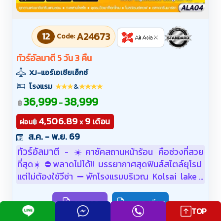
12
A24673
Code:
ทัวร์อัลมาตี 5 วัน 3 คืน
XJ-แอร์เอเชียเอ็กซ์
โรงแรม
&
36,999
38,999
-
฿
4,506.89
9
เดือน
฿
ผ่อน
x
ส.ค. - พ.ย. 69
ทัวร์อัลมาตี
☀️คาซัคสถานหน้าร้อน คือช่วงที่สวย
-
ที่สุด☀️⛔️พลาดไม่ได้!! บรรยากาศสุดฟินส์สไตล์ยุโรป
แต่ไม่ต้องใช้วีซ่า ➖พักโรงแรมบริเวณ Kolsai lake 1
คืน ➖รับประทานอาหารกลางวันใน ‘อุทยานชาลีนแคน
ยอน' พร้อมชมวิว 🌟 ➖ทานอาหารไทย 1 มื้อ 🎉‼️พิเศษ
รายการ
รายละเอียด
TOP
สุดๆ แต่งชุดวัฒนธรรม/ยิงธนู/ขี่ม้า ฟรี ที่หมู่บ้าน