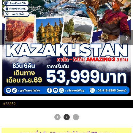
❮
❯
A23852
1
2
3