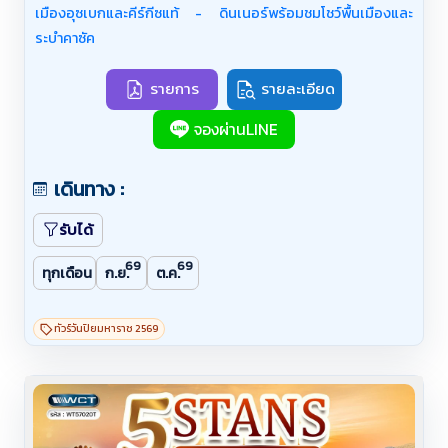
- ซามาร์คันด์ (Gur Amir / จัตุรัสเรจิสถาน / มัสยิด
เมืองอุซเบกและคีร์กีซแท้ - ดินเนอร์พร้อมชมโชว์พื้นเมืองและ
บีบี-ขานิม / สุสาน Shakhi-Zinda / หอดูดาวอูลุก เบก
ระบำคาซัค
/ ตลาดซิยับ / โรงงานกระดาษซามาร์คันด์) - รถไฟ
กลับทาชเคนต์ (รถไฟใต้ดิน Tashkent Metro / ตลาด
รายการ
รายละเอียด
ชอร์ซู / คอมเพล็กซ์ฮัสต์อิหม่าม) - โรงละครโอเปร่า /
จองผ่านLINE
จัตุรัสอามีร์ตีมูร์ / วังเจ้าชายโรมานอฟ / จัตุรัส
เสรีภาพ - บิชเคก (คีร์กีซสถาน) - จัตุรัสอะลาตู้ /
อนุสรณ์มานัส / มัสยิดกลางบิชเคก / ตลาดโอช บาร์ซา
เดินทาง :
- ทะเลสาบอิสสิก-คูล / พิพิธภัณฑ์ภาพสลักหิน / เมือง
รับได้
คาราโคล (โบสถ์ Holy Trinity / สุเหร่าดันแกน / ฤดู
หนาว: ลานสกี Karakol Ski Base Camp) - หุบเขาเจ
69
69
ทุกเดือน
ก.ย.
ต.ค.
ตี-โอกุซ (7 Bulls & Broken Heart Rock) - ข้าม
พรมแดนสู่คาซัคสถาน - ทะเลสาบเคนดี (ป่าจมน้ำ) -
ทัวร์วันปิยมหาราช 2569
ทะเลสาบโคลไซเลค (ไข่มุกแห่งเทียนซาน)