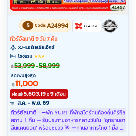
5
A24994
Code:
ทัวร์อัลมาตี 9 วัน 7 คืน
XJ-แอร์เอเชียเอ็กซ์
โรงแรม
53,999
58,999
-
฿
ลดเพิ่มสูงสุด
11,000
฿
5,603.19
9
เดือน
฿
ผ่อน
x
ส.ค. - พ.ย. 69
ทัวร์อัลมาตี
➖พัก YURT ที่พักสไตร์คนท้องถิ่นคีร์กีซ
-
สถาน 1 คืน ➖รับประทานอาหารกลางวันใน ‘อุทยานชา
ลีนแคนยอน' พร้อมชมวิว 🌟 ➖ทานอาหารไทย 1 มื้อ 🎉
➖ชมความงามทะเลสาบโคลไซ ทะเลสาบที่สวยงามที่สุด