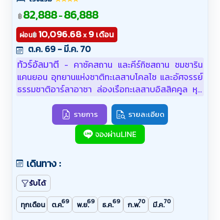
82,888
86,888
-
฿
10,096.68
9
เดือน
฿
ผ่อน
x
ต.ค. 69 - มี.ค. 70
ทัวร์อัลมาตี
คาซัคสถาน และคีร์กิซสถาน ชมชาริน
-
แคนยอน อุทยานแห่งชาติทะเลสาบโคลไซ และอัศจรรย์
ธรรมชาติอาร์ลาอาชา ล่องเรือทะเลสาบอิสสิคคูล หุบ
เขาโชนเคมิน ชมเมืองหลวงบิชเคก และอัลมาตีเมือง
แห่งแอปเปิ้ลโลก
รายการ
รายละเอียด
จองผ่านLINE
เดินทาง :
รับได้
69
69
69
70
70
ทุกเดือน
ต.ค.
พ.ย.
ธ.ค.
ก.พ.
มี.ค.