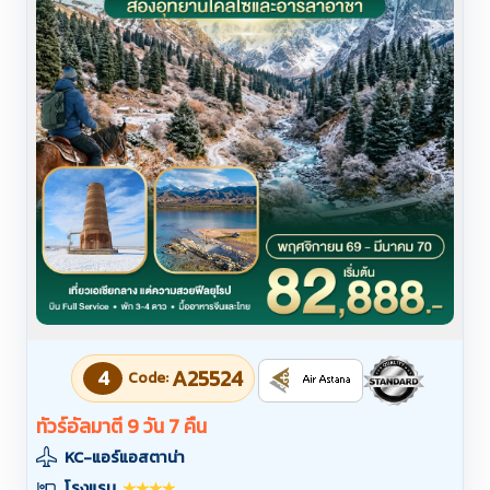
4
A25524
Code:
ทัวร์อัลมาตี 9 วัน 7 คืน
KC-แอร์แอสตาน่า
โรงแรม