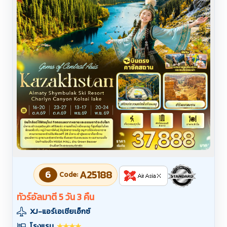
6
A25188
Code:
ทัวร์อัลมาตี 5 วัน 3 คืน
XJ-แอร์เอเชียเอ็กซ์
โรงแรม